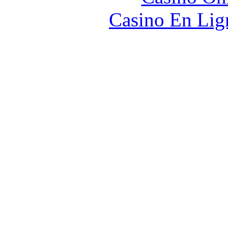
Casino En Lign