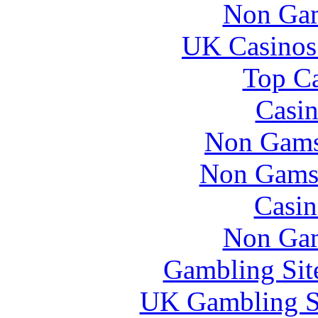
Non Gam
UK Casinos
Top Ca
Casin
Non Gams
Non Gams
Casin
Non Gam
Gambling Sit
UK Gambling S