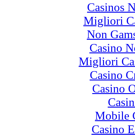
Casinos 
Migliori 
Non Gams
Casino N
Migliori Ca
Casino C
Casino O
Casin
Mobile 
Casino E