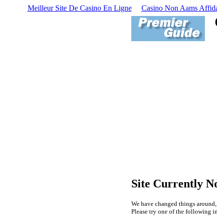
Meilleur Site De Casino En Ligne
Casino Non Aams Affida
Site Currently N
We have changed things around, an
Please try one of the following i