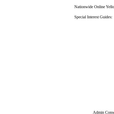
Nationwide Online Yell
Special Interest Guides:
Admin Cons