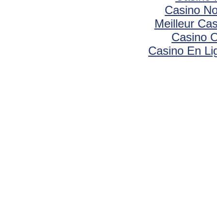
Casino No
Meilleur Ca
Casino 
Casino En Lig